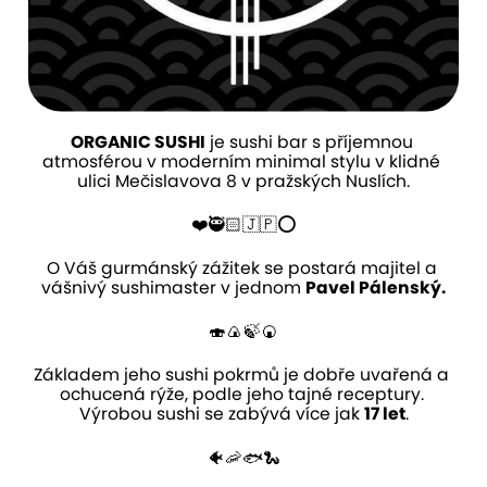
ORGANIC SUSHI
 je sushi bar s příjemnou 
atmosférou v moderním minimal stylu v klidné 
ulici 
Mečislavova 8
 v pražských Nuslích.
❤️🥷🏻🇯🇵⭕️
O Váš gurmánský 
zážitek
 se postará majitel a 
vášnivý sushimaster v jednom 
Pavel Pálenský
.
🍣🍙🍃🍘
Základem jeho 
sushi
 pokrmů je dobře uvařená a 
ochucená rýže, podle jeho tajné receptury. 
Výrobou sushi se zabývá více jak 
17 let
.
🐠🦐🐟🐍