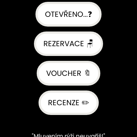
OTEVŘENO...❓
REZERVACE 🪑
VOUCHER 🔖
RECENZE ✏️
"Mluvením rýži neuvaříš!"