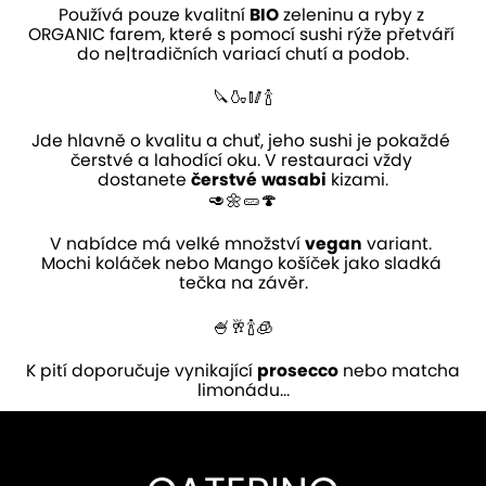
Používá pouze kvalitní 
BIO
 zeleninu a ryby z 
ORGANIC
farem, které s pomocí sushi rýže přetváří 
do ne|tradičních variací chutí a podob.
🔪🍶🥢🍾
Jde hlavně o kvalitu a chuť, jeho sushi je pokaždé 
čerstvé
 a lahodící oku. V restauraci vždy 
dostanete 
čerstvé
wasabi
 kizami
.
🥑🌼🥒🍄
V nabídce má velké množství 
vegan
 variant. 
M
ochi
 koláček nebo Mango košíček jako sladká 
tečka na závěr.
🍧🥂🍾🧊
K pití 
doporučuje
 vynikající 
prosecco
nebo 
matcha
limonádu...